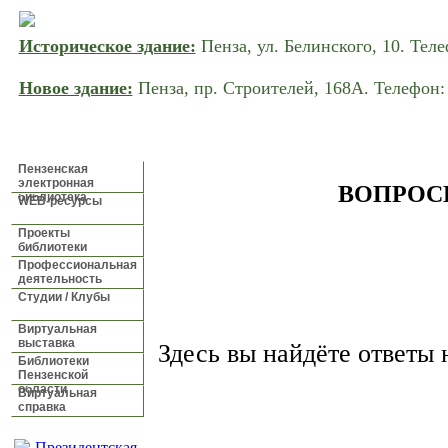
Историческое здание:
Пенза, ул. Белинского, 10. Теле
Новое здание:
Пенза, пр. Строителей, 168A. Телефон: 
ГЛАВНАЯ
НОВОСТИ
О БИБЛИОТЕКЕ
УСЛ
Пензенская
электронная
ВОПРОС
библиотека
WEB-ресурсы
Проекты
библиотеки
Профессиональная
деятельность
Студии / Клубы
Виртуальная
выставка
Здесь вы найдёте ответы 
Библиотеки
Пензенской
области
Виртуальная
справка