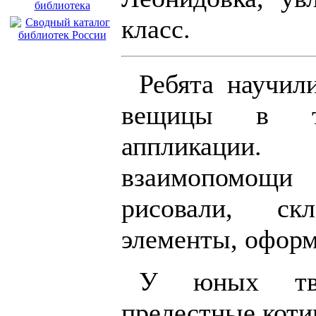
класс.
Ребята научил
вещицы в те
аппликации
взаимопомощи
рисовали, ск
элементы, оформ
У юных тво
прелестные коти