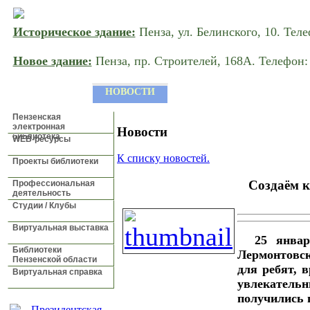
Историческое здание:
Пенза, ул. Белинского, 10. Теле
Новое здание:
Пенза, пр. Строителей, 168A. Телефон: 
ГЛАВНАЯ
О БИБЛИОТЕКЕ
УСЛ
НОВОСТИ
Пензенская
электронная
Новости
библиотека
WEB-ресурсы
К списку новостей.
Проекты библиотеки
Создаём к
Профессиональная
деятельность
Студии / Клубы
Виртуальная выставка
25 январ
Библиотеки
Лермонтовск
Пензенской области
для ребят, 
Виртуальная справка
увлекатель
получились 