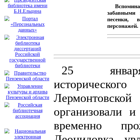
Вспомина
забавными 
песенки, 
персонажей.
25 январ
историчес
Лермонтовс
организовали и
временно пр
Леонидовка, ув