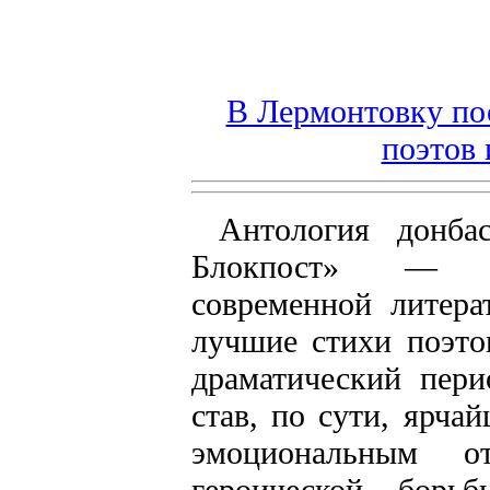
В Лермонтовку по
поэтов 
Антология донба
Блокпост» — у
современной литер
лучшие стихи поэто
драматический пери
став, по сути, ярча
эмоциональным от
героической борь